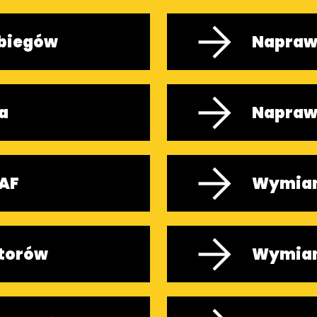
 biegów
Naprawa
a
Napraw
SAF
Wymian
torów
Wymian