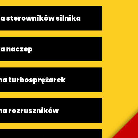
 sterowników silnika
a naczep
a turbosprężarek
a rozruszników