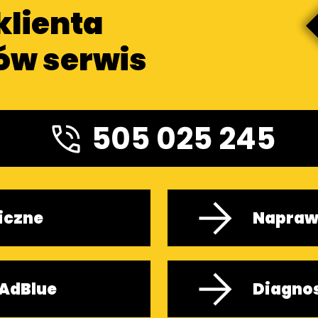
klienta
ów serwis
505 025 245
iczne
Napraw
AdBlue
Diagno