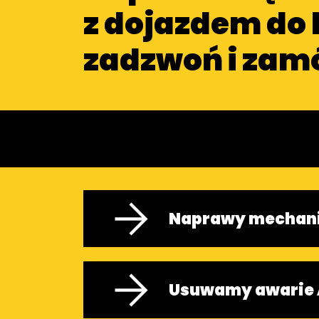
z dojazdem do 
zadzwoń i zam
Naprawy mechan
Usuwamy awarie 