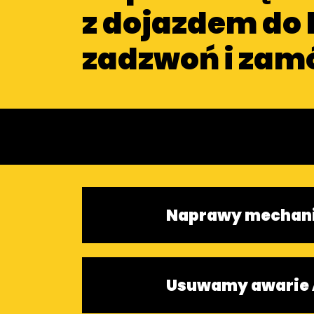
z dojazdem do 
zadzwoń i zam
Naprawy mechan
Usuwamy awarie 