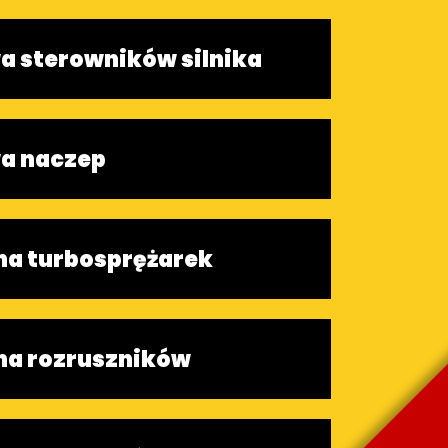
 sterowników silnika
a naczep
a turbosprężarek
a rozruszników