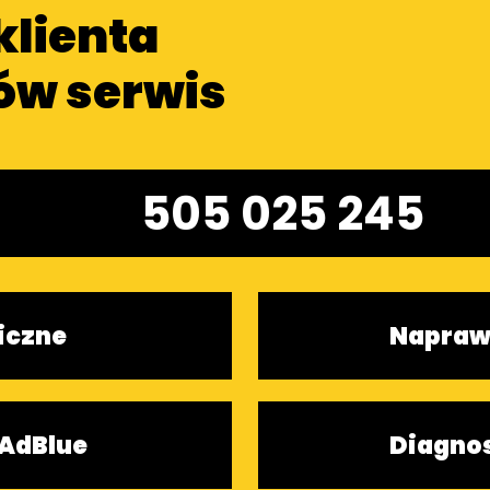
klienta
ów serwis
505 025 245
iczne
Napraw
AdBlue
Diagno