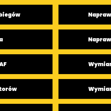
 biegów
Naprawa
a
Napraw
SAF
Wymian
torów
Wymian