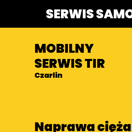
SERWIS SAM
MOBILNY
SERWIS TIR
Czarlin
Naprawa cięż