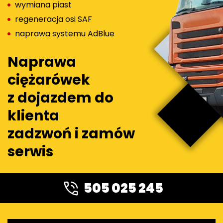
wymiana piast
regeneracja osi SAF
naprawa systemu AdBlue
Naprawa
ciężarówek
z dojazdem do
klienta
zadzwoń i zamów
serwis
505 025 245