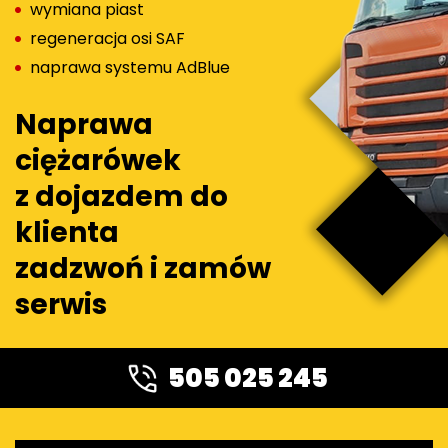
wymiana piast
regeneracja osi SAF
naprawa systemu AdBlue
Naprawa
ciężarówek
z dojazdem do
klienta
zadzwoń i zamów
serwis
505 025 245