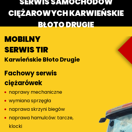
SERWIS SAMOCHODÓW
CIĘŻAROWYCH KARWIEŃSKIE
BŁOTO DRUGIE
MOBILNY
SERWIS TIR
Karwieńskie Błoto Drugie
Fachowy serwis
ciężarówek
naprawy mechaniczne
wymiana sprzęgła
naprawa skrzyni biegów
naprawa hamulców: tarcze,
klocki