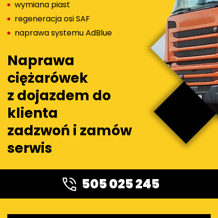
wymiana piast
regeneracja osi SAF
naprawa systemu AdBlue
Naprawa
ciężarówek
z dojazdem do
klienta
zadzwoń i zamów
serwis
505 025 245