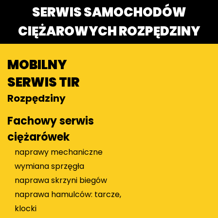
SERWIS SAMOCHODÓW
CIĘŻAROWYCH ROZPĘDZINY
MOBILNY
SERWIS TIR
Rozpędziny
Fachowy serwis
ciężarówek
naprawy mechaniczne
wymiana sprzęgła
naprawa skrzyni biegów
naprawa hamulców: tarcze,
klocki