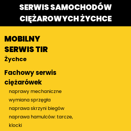
SERWIS SAMOCHODÓW
CIĘŻAROWYCH ŻYCHCE
MOBILNY
SERWIS TIR
Żychce
Fachowy serwis
ciężarówek
naprawy mechaniczne
wymiana sprzęgła
naprawa skrzyni biegów
naprawa hamulców: tarcze,
klocki