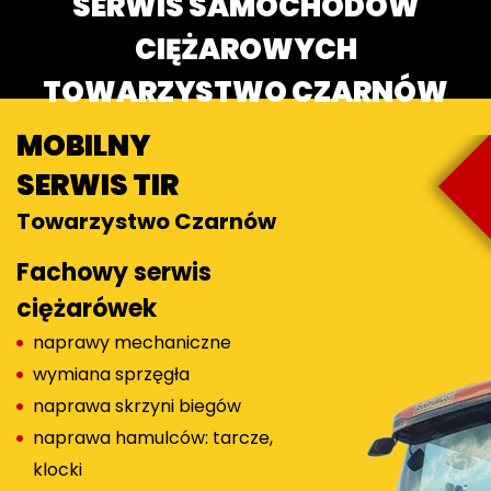
SERWIS SAMOCHODÓW
CIĘŻAROWYCH
TOWARZYSTWO CZARNÓW
MOBILNY
SERWIS TIR
Towarzystwo Czarnów
Fachowy serwis
ciężarówek
naprawy mechaniczne
wymiana sprzęgła
naprawa skrzyni biegów
naprawa hamulców: tarcze,
klocki