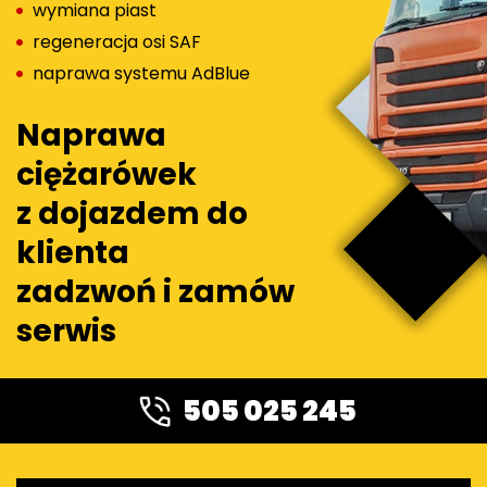
wymiana piast
regeneracja osi SAF
naprawa systemu AdBlue
Naprawa
ciężarówek
z dojazdem do
klienta
zadzwoń i zamów
serwis
505 025 245