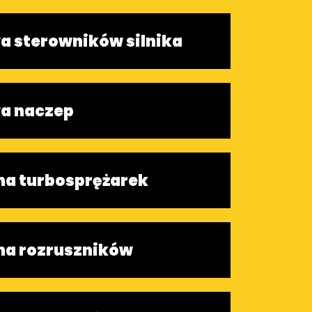
 sterowników silnika
a naczep
a turbosprężarek
a rozruszników