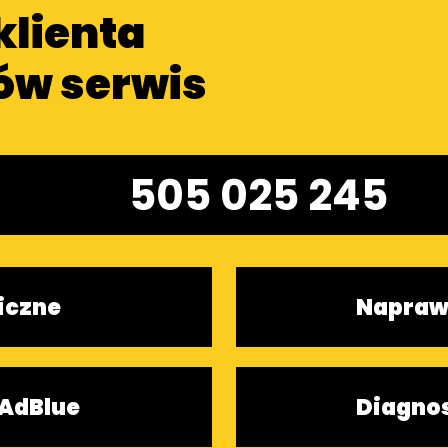
klienta
ów serwis
505 025 245
iczne
Napraw
AdBlue
Diagno