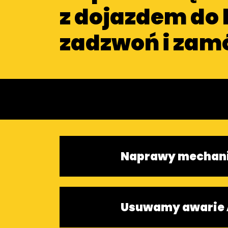
z dojazdem do 
zadzwoń i zam
Naprawy mechan
Usuwamy awarie 