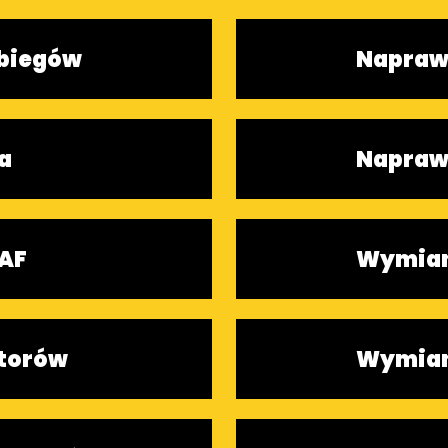
 biegów
Naprawa
a
Napraw
SAF
Wymian
torów
Wymian