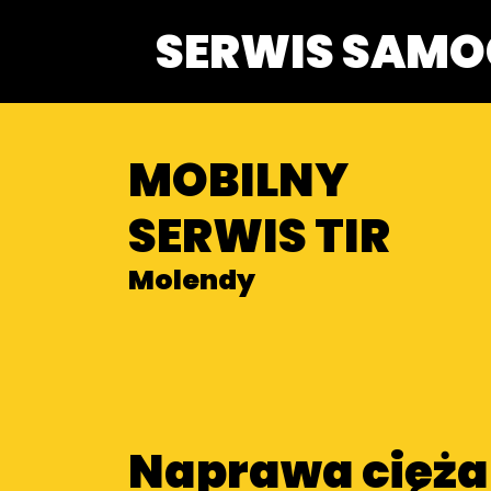
SERWIS SAM
MOBILNY
SERWIS TIR
Molendy
Naprawa cięż