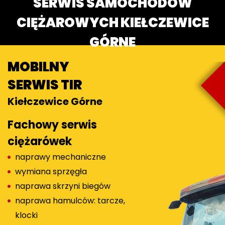
SERWIS SAMOCHODÓW
CIĘŻAROWYCH KIEŁCZEWICE
GÓRNE
MOBILNY
SERWIS TIR
Kiełczewice Górne
Fachowy serwis
ciężarówek
naprawy mechaniczne
wymiana sprzęgła
naprawa skrzyni biegów
naprawa hamulców: tarcze,
klocki