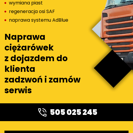
wymiana piast
regeneracja osi SAF
naprawa systemu AdBlue
Naprawa
ciężarówek
z dojazdem do
klienta
zadzwoń i zamów
serwis
505 025 245