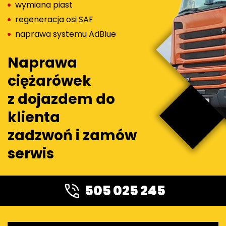
wymiana piast
regeneracja osi SAF
naprawa systemu AdBlue
Naprawa
ciężarówek
z dojazdem do
klienta
zadzwoń i zamów
serwis
505 025 245