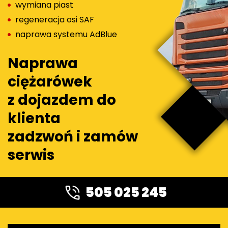
wymiana piast
regeneracja osi SAF
naprawa systemu AdBlue
Naprawa
ciężarówek
z dojazdem do
klienta
zadzwoń i zamów
serwis
505 025 245