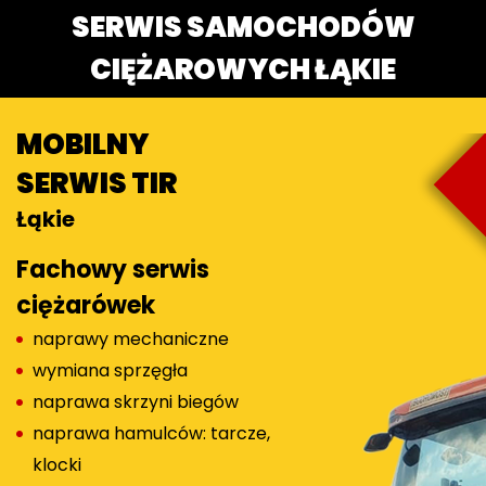
SERWIS SAMOCHODÓW
CIĘŻAROWYCH ŁĄKIE
MOBILNY
SERWIS TIR
Łąkie
Fachowy serwis
ciężarówek
naprawy mechaniczne
wymiana sprzęgła
naprawa skrzyni biegów
naprawa hamulców: tarcze,
klocki