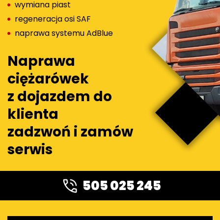
wymiana piast
regeneracja osi SAF
naprawa systemu AdBlue
Naprawa
ciężarówek
z dojazdem do
klienta
zadzwoń i zamów
serwis
505 025 245