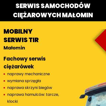
SERWIS SAMOCHODÓW
CIĘŻAROWYCH MAŁOMIN
MOBILNY
SERWIS TIR
Małomin
Fachowy serwis
ciężarówek
naprawy mechaniczne
wymiana sprzęgła
naprawa skrzyni biegów
naprawa hamulców: tarcze,
klocki