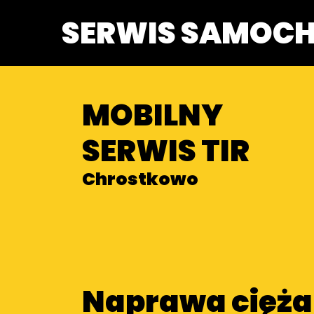
SERWIS SAMOC
MOBILNY
SERWIS TIR
Chrostkowo
Naprawa cięż