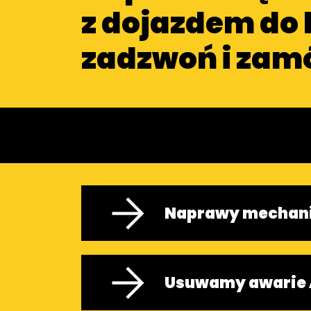
z dojazdem do 
zadzwoń i zam
Naprawy mechan
Usuwamy awarie 