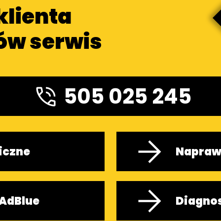
klienta
ów serwis
505 025 245
iczne
Napraw
AdBlue
Diagno