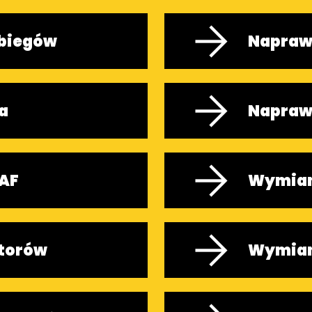
 biegów
Naprawa
a
Napraw
SAF
Wymian
torów
Wymian