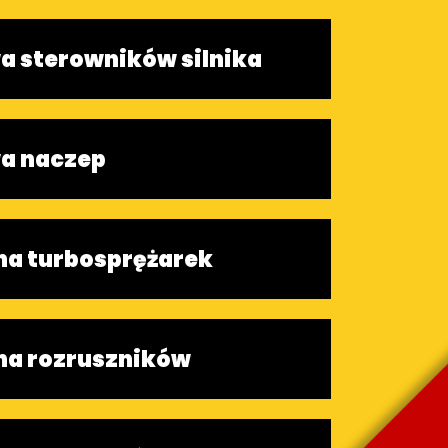
 sterowników silnika
a naczep
a turbosprężarek
a rozruszników