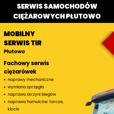
SERWIS SAMOCHODÓW
CIĘŻAROWYCH PŁUTOWO
MOBILNY
SERWIS TIR
Płutowo
Fachowy serwis
ciężarówek
naprawy mechaniczne
wymiana sprzęgła
naprawa skrzyni biegów
naprawa hamulców: tarcze,
klocki