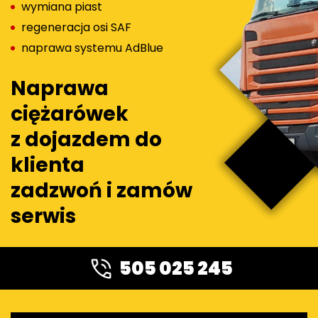
wymiana piast
regeneracja osi SAF
naprawa systemu AdBlue
Naprawa
ciężarówek
z dojazdem do
klienta
zadzwoń i zamów
serwis
505 025 245