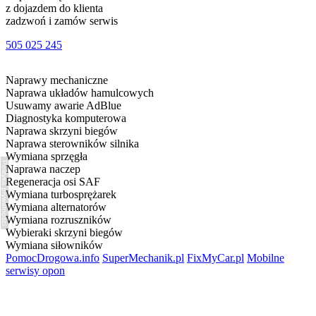
z dojazdem do klienta
zadzwoń i zamów serwis
505 025 245
Naprawy mechaniczne
Naprawa układów hamulcowych
Usuwamy awarie AdBlue
Diagnostyka komputerowa
Naprawa skrzyni biegów
Naprawa sterowników silnika
Wymiana sprzęgła
Polityka prywatności
Naprawa naczep
Regeneracja osi SAF
Wymiana turbosprężarek
Wymiana alternatorów
Wymiana rozruszników
Wybieraki skrzyni biegów
Wymiana siłowników
PomocDrogowa.info
SuperMechanik.pl
FixMyCar.pl
Mobilne
serwisy opon