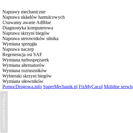
Naprawy mechaniczne
Naprawa układów hamulcowych
Usuwamy awarie AdBlue
Diagnostyka komputerowa
Naprawa skrzyni biegów
Naprawa sterowników silnika
Wymiana sprzęgła
Naprawa naczep
Regeneracja osi SAF
Wymiana turbosprężarek
Wymiana alternatorów
Wymiana rozruszników
Wybieraki skrzyni biegów
Wymiana siłowników
PomocDrogowa.info
SuperMechanik.pl
FixMyCar.pl
Mobilne serwi
Polityka prywatności