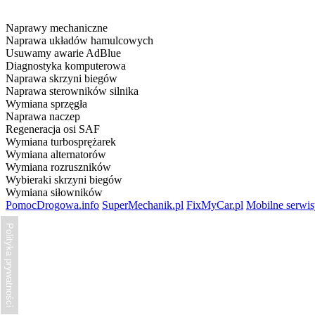
Naprawy mechaniczne
Naprawa układów hamulcowych
Usuwamy awarie AdBlue
Diagnostyka komputerowa
Naprawa skrzyni biegów
Naprawa sterowników silnika
Wymiana sprzęgła
Naprawa naczep
Regeneracja osi SAF
Wymiana turbosprężarek
Wymiana alternatorów
Wymiana rozruszników
Wybieraki skrzyni biegów
Wymiana siłowników
PomocDrogowa.info
SuperMechanik.pl
FixMyCar.pl
Mobilne serwi
Polityka prywatności