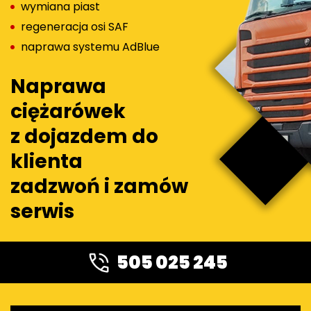
wymiana piast
regeneracja osi SAF
naprawa systemu AdBlue
Naprawa
ciężarówek
z dojazdem do
klienta
zadzwoń i zamów
serwis
505 025 245