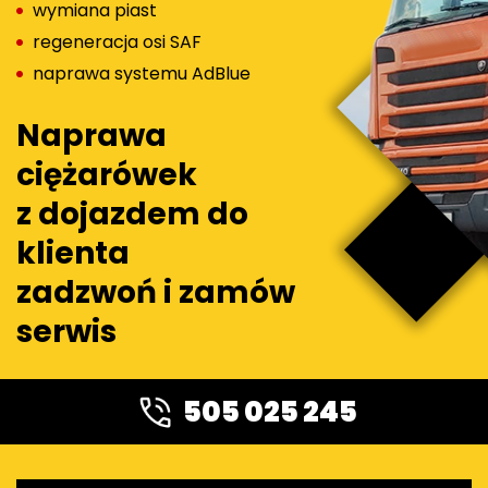
wymiana piast
regeneracja osi SAF
naprawa systemu AdBlue
Naprawa
ciężarówek
z dojazdem do
klienta
zadzwoń i zamów
serwis
505 025 245