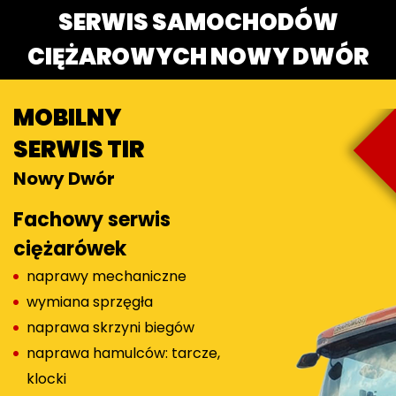
SERWIS SAMOCHODÓW
CIĘŻAROWYCH NOWY DWÓR
MOBILNY
SERWIS TIR
Nowy Dwór
Fachowy serwis
ciężarówek
naprawy mechaniczne
wymiana sprzęgła
naprawa skrzyni biegów
naprawa hamulców: tarcze,
klocki