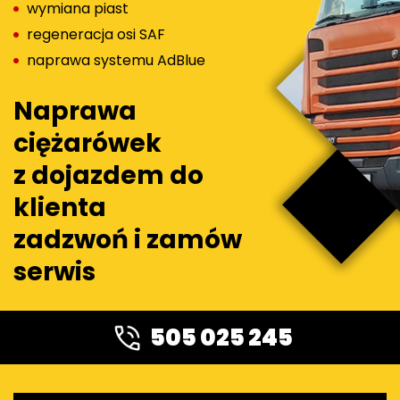
wymiana piast
regeneracja osi SAF
naprawa systemu AdBlue
Naprawa
ciężarówek
z dojazdem do
klienta
zadzwoń i zamów
serwis
505 025 245