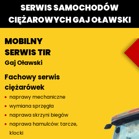
SERWIS SAMOCHODÓW
CIĘŻAROWYCH GAJ OŁAWSKI
MOBILNY
SERWIS TIR
Gaj Oławski
Fachowy serwis
ciężarówek
naprawy mechaniczne
wymiana sprzęgła
naprawa skrzyni biegów
naprawa hamulców: tarcze,
klocki