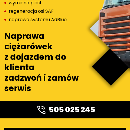
wymiana piast
regeneracja osi SAF
naprawa systemu AdBlue
Naprawa
ciężarówek
z dojazdem do
klienta
zadzwoń i zamów
serwis
505 025 245