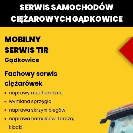
SERWIS SAMOCHODÓW
CIĘŻAROWYCH GĄDKOWICE
MOBILNY
SERWIS TIR
Gądkowice
Fachowy serwis
ciężarówek
naprawy mechaniczne
wymiana sprzęgła
naprawa skrzyni biegów
naprawa hamulców: tarcze,
klocki