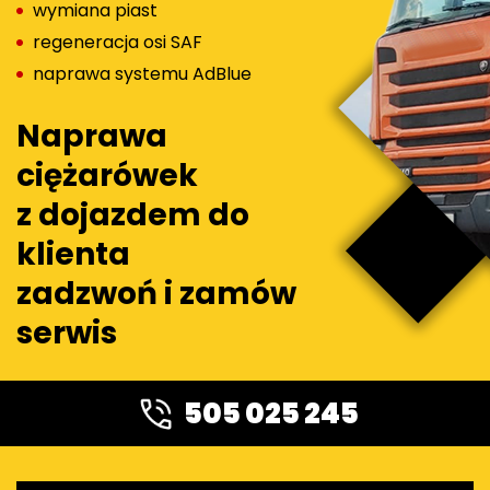
wymiana piast
regeneracja osi SAF
naprawa systemu AdBlue
Naprawa
ciężarówek
z dojazdem do
klienta
zadzwoń i zamów
serwis
505 025 245