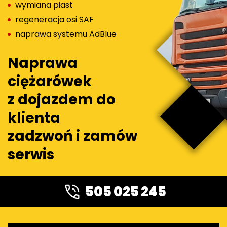
wymiana piast
regeneracja osi SAF
naprawa systemu AdBlue
Naprawa
ciężarówek
z dojazdem do
klienta
zadzwoń i zamów
serwis
505 025 245